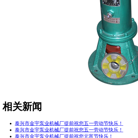
相关新闻
泰兴市金宇泵业机械厂提前祝您五一劳动节快乐！
泰兴市金宇泵业机械厂提前祝您五一劳动节快乐！
泰兴市金宇泵业机械厂提前祝您元宵节快乐！