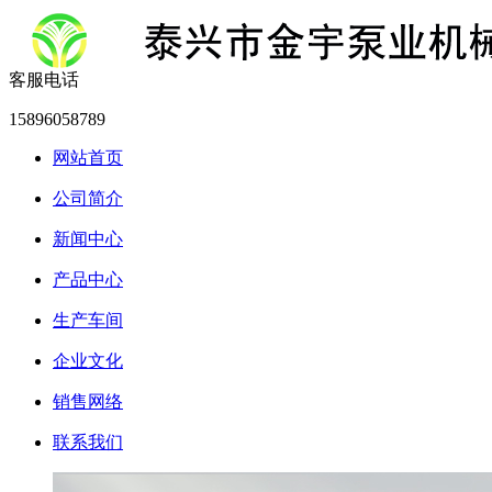
客服电话
15896058789
网站首页
公司简介
新闻中心
产品中心
生产车间
企业文化
销售网络
联系我们