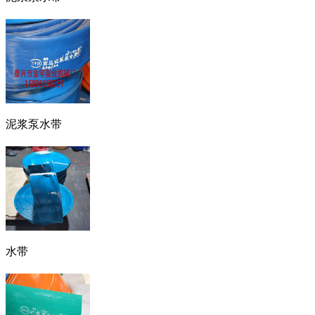
泥浆泵水带
水带