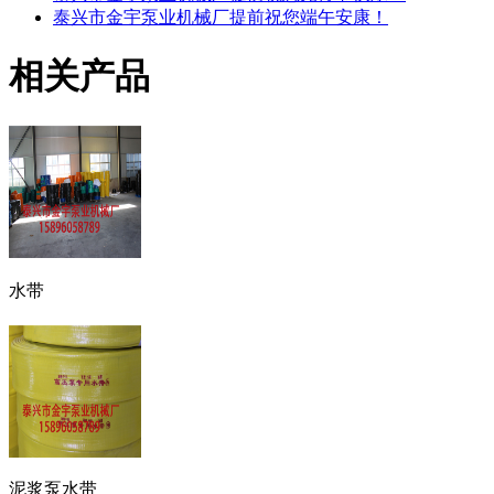
泰兴市金宇泵业机械厂提前祝您端午安康！
相关产品
水带
泥浆泵水带